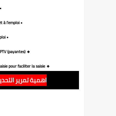
te Astra
• Classement des chaînes prêt à l’emploi
• Favoris prêts à l’emploi
🔹 Ajout de certaines applications IPTV (payantes)
🔹 Affichage du code secret Wi-Fi pendant la saisie pour faciliter la saisie
اهمية تمرير التحدي