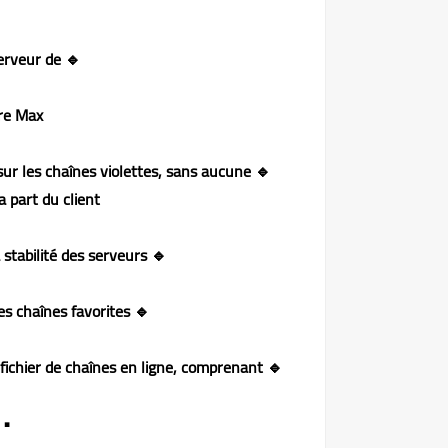
🔹 Changement du nom du serveur de
re Max
 sur les chaînes violettes, sans aucune
part du client ✅
🔹 Amélioration des performances et de la stabilité des serveurs
🔹 Ajout de la possibilité de renommer les chaînes favorites
🔹 Ajout d’une fonctionnalité de téléchargement direct du fichier de chaînes en ligne, comprenant :
Satellite Nilesat