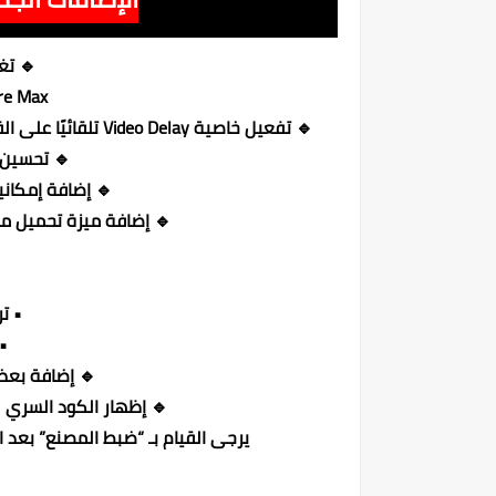
🔹 تغ
re Max
🔹 تفعيل خاصية Video Delay تلقائيًا على القنوات البنفسجية، دون الحاجة لأي تدخل يدوي من الزبون ✅
🔹 تحسين أ
🔹 إضافة إمكاني
🔹 إضافة ميزة تحميل ملف قنوات Online م
• ت
•
🔹 إضافة بعض تطبيقات 
🔹 إظهار الكود السري ل
يرجى القيام بـ “ضبط المصنع” بع