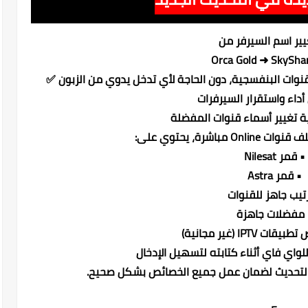
يير اسم السيرفر من
Orca Gold ➜ SkySha
داء واستقرار السيرفرات
ة تغيير أسماء قنوات المفضلة
باشرة، يحتوي على:
• قمر Nilesat
• قمر Astra
رتيب جاهز للقنوات
 مفضلات جاهزة
IPTV (غير مجانية)
لواي فاي أثناء كتابته لتسهيل الإدخال
د التحديث لضمان عمل جميع الخصائص بشكل صحيح.