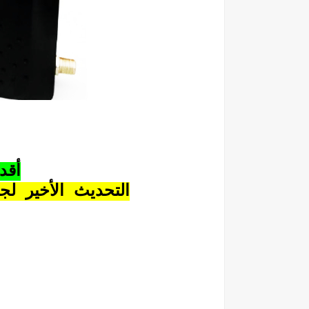
أقد
التحديث الأخير لج