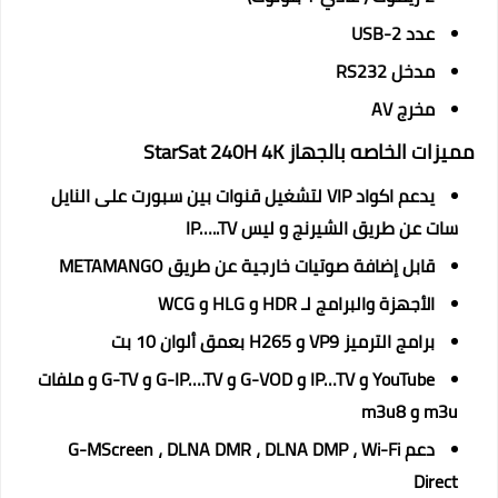
عدد 2-USB
مدخل RS232
مخرج AV
مميزات الخاصه بالجهاز StarSat 240H 4K
يدعم اكواد VIP لتشغيل قنوات بين سبورت على النايل
سات عن طريق الشيرنج و ليس IP…..TV
قابل إضافة صوتيات خارجية عن طريق METAMANGO
الأجهزة والبرامج لـ HDR و HLG و WCG
برامج الترميز VP9 و H265 بعمق ألوان 10 بت
YouTube و IP…TV و G-VOD و G-IP….TV و G-TV و ملفات
m3u و m3u8
دعم G-MScreen ، DLNA DMR ، DLNA DMP ، Wi-Fi
Direct