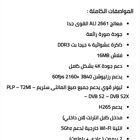
المواصفات الكاملة :
معالج ALI 2661 القوى جدا
جودة صورة رائعة
ذاكرة عشوائية 4 جيجا بت DDR3
فلاش 16MB
دعم جودة 4K بشكل كامل
يدعم رزليوشن 60fps 2160× 3840
تيونر قوي يدعم جميع صيغ المالتى ستريم – PLP – T2MI
– DVB S2 – DVB S2X
يدعم H265
مدخل كابل انترنت (لان داخلي)
انتينا WI-FI خارجية تدعم 5Ghz
2 ريموت ( عادي + بلوتوث)