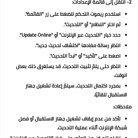
2- انتقل إلى قائمة الإعدادات:
استخدم ريموت التحكم للضغط على زر "القائمة".
ثم اختر "النظام" أو "التحديث".
حدد خيار "التحديث عبر الإنترنت" أو "Update Online".
انتظر رسالة مفادها "اكتشاف تحديث جديد".
اضغط على "تأكيد" أو "ابدأ التحديث".
انتظر حتى يتمّ تثبيت التحديث. قد يستغرق ذلك بعض
الوقت.
بمجرد اكتمال التحديث، سيتمّ إعادة تشغيل جهاز
الاستقبال تلقائيًا.
ملاحظات:
تأكد من عدم إيقاف تشغيل جهاز الاستقبال أو فصل
شبكة الإنترنت أثناء عملية التحديث.
إذا لم تتمكن من العثور على خيار "التحديث عبر الإنترنت"،