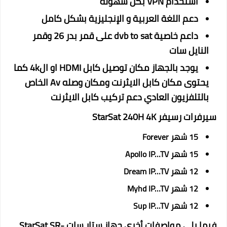
استخدام VPN بكل سهولة
دعم اللغة العربية و الإنجليزية بشكل كامل
داعم خاصية dvb to sat على قمر بدر 26 وقمر
النايل سات
يوجد بالجهاز مكان توصيل كابل HDMI او ال4k كما
يحتوى مكان كابل الايثرنت ومكان وصله Av الخاص
بالتلفزيون العادي دعم تركيب كابل الايثرنت
سيرفرات رسيفر StarSat 240H 4K
‎15 شهر Forever
‎15 شهر Apollo IP…TV
‎12 شهر Dream IP…TV
‎12 شهر Myhd IP…TV
‎12 شهر Sup IP…TV
فيما يلى مواصفات أخرى جهاز ستار سات StarSat SR-