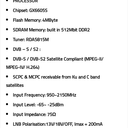
PROCESSOR
Chipset: GX6605S
Flash Memory: 4MByte
SDRAM Memory: bulit in 512Mbit DDR2
Tuner: RDA5815M
DVB – S / S2 :
DVB-S / DVB-S2 Satellite Compliant (MPEG-II/
MPEG-IV/ H.264)
SCPC & MCPC receivable from Ku and C band
satellites
Input Frequency: 950~2150MHz
Input Level: -65~ -25dBm
Input Impedance: 75Ω
LNB Polarisation:13V/18V/OFF, Imax = 200mA