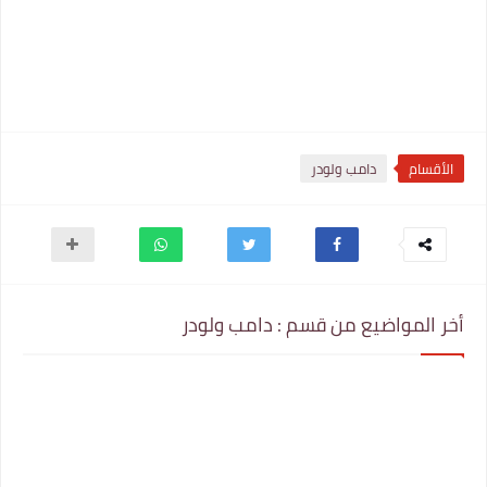
الأقسام
دامب ولودر
أخر المواضيع من قسم : دامب ولودر