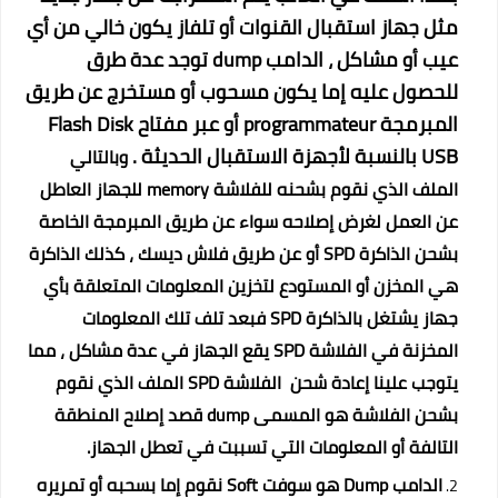
مثل جهاز استقبال القنوات أو تلفاز يكون خالي من أي
عيب أو مشاكل ، الدامب dump توجد عدة طرق
للحصول عليه إما يكون مسحوب أو مستخرج عن طريق
المبرمجة programmateur أو عبر مفتاح Flash Disk
USB بالنسبة لأجهزة الاستقبال الحديثة .
وبالتالي
الملف الذي نقوم بشحنه للفلاشة memory للجهاز العاطل
عن العمل لغرض إصلاحه سواء عن طريق المبرمجة الخاصة
بشحن الذاكرة SPD أو عن طريق فلاش ديسك ، كذلك الذاكرة
هي المخزن أو المستودع لتخزين المعلومات المتعلقة بأي
جهاز يشتغل بالذاكرة SPD فبعد تلف تلك المعلومات
المخزنة في الفلاشة SPD يقع الجهاز في عدة مشاكل ، مما
يتوجب علينا إعادة شحن الفلاشة SPD الملف الذي نقوم
بشحن الفلاشة هو المسمى dump قصد إصلاح المنطقة
التالفة أو المعلومات التي تسببت في تعطل الجهاز.
الدامب Dump هو سوفت Soft نقوم إما بسحبه أو تمريره