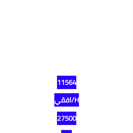
11564
H/افقي
27500