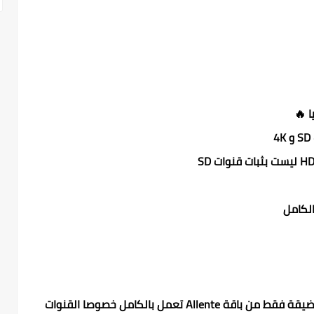
قنوات السويد والدنمارك على الحزمة الضيقة فقط من باقة Allente تعمل بالكامل خصوصا القنوات