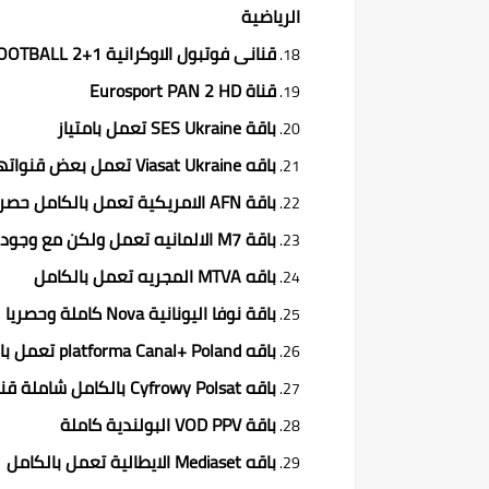
الرياضية
قنانى فوتبول الاوكرانية 1+2 FOOTBALL حصريا 🔥
قناة Eurosport PAN 2 HD
باقة SES Ukraine تعمل بامتياز
باقه Viasat Ukraine تعمل بعض قنواتها بامتياز خاصة باقة الحزمة العامة
باقة AFN الامريكية تعمل بالكامل حصريا 🔥
باقة M7 الالمانيه تعمل ولكن مع وجود تذبذات كبيرة بها هذا الشهر وتوقفات كبيرة ومملة عليها
باقه MTVA المجريه تعمل بالكامل
باقة نوفا اليونانية Nova كاملة وحصريا 🔥
باقه platforma Canal+ Poland تعمل بالكامل شاملة قنوات كانال+ واليفن سبور
باقه Cyfrowy Polsat بالكامل شاملة قنوات بولسات الرياضية Polsat Sport Premium
باقة VOD PPV البولندية كاملة
باقه Mediaset الايطالية تعمل بالكامل