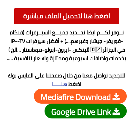
اضغط هنا لتحميل الملف مباشرة
نــوفر لكـــم ايضا تجــديد جميـــع السيــرفرات (فنكام
-فوريفر- جيشار وغيرهم....) + أفضل سيرفرات IP--TV
في الجزائر 🇩🇿 (لينكس -ايرون-ابولو-ميغاستار ...الخ )
بخدمات واضافات اسبوعية وممتازة واسعار تنافسية .....
للتجديد تواصل معنا من خلال صفحتنا على الفايس بوك
اضغط
هنـــــا
Mediafire Download
Google Drive Link