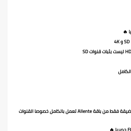
قنوات السويد والدنمارك على الحزمة الضيقة فقط من باقة Allente تعمل بالكامل خصوصا القنوات