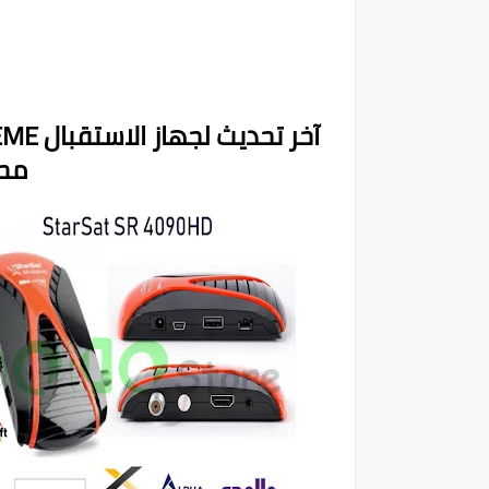
آخر تح
محد