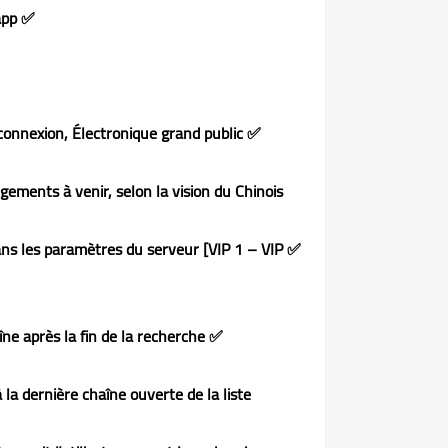
✅ Added the FOX TV app
✅ Installation du serveur et résolution du problème de connexion, Électronique grand public
ements à venir, selon la vision du Chinois
ans les paramètres du serveur [VIP 1 – VIP
✅ Résolution du problème de changement de chaîne après la fin de la recherche.
la dernière chaîne ouverte de la liste,