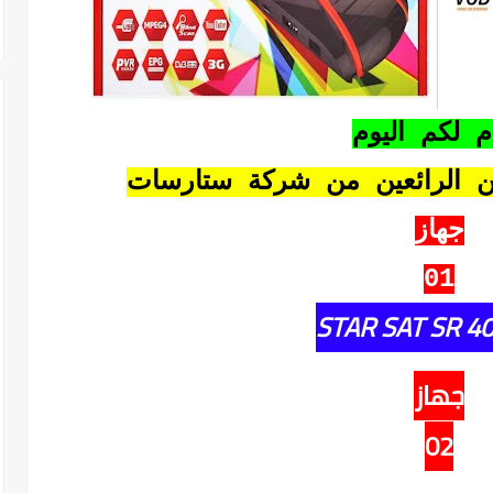
م لكم اليوم
زين الرائعين من شركة ستارسات
جهاز
01
STAR SAT SR 4
جهاز
02