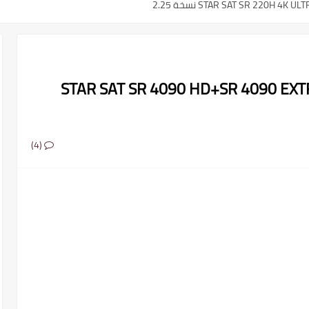
ث لجهاز الاستقبال STAR SAT SR 4090 HD+SR 4090 EXTREME
م ..القنوات الناقلة والمعلقين
(4)