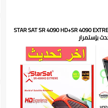
ديث لجهاز الاستقبال STAR SAT SR 4090 HD+SR 4090 EXTREME
ث بإستمرار