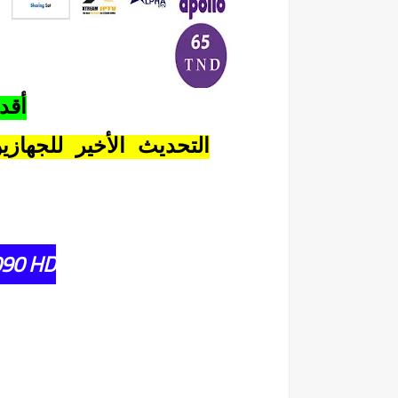
أقد
التحديث الأخير للجها
090 HD