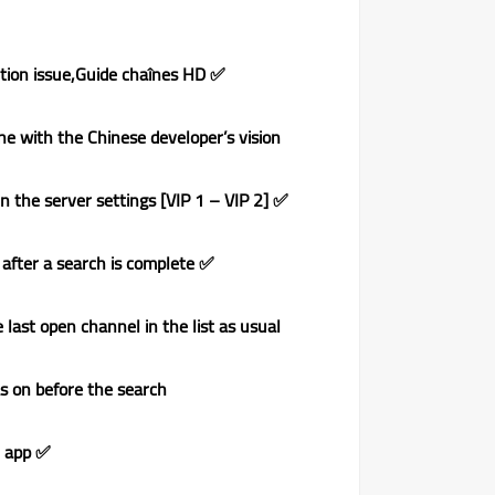
✅ Installed the server and resolved the connection issue,Guide chaînes HD
ine with the Chinese developer’s vision
✅ Added a VIP option next to the subscription duration in the server settings [VIP 1 – VIP 2]
✅ Resolved the issue with channel switching after a search is complete.
 last open channel in the list as usual,
s on before the search
✅ Updated the weather app