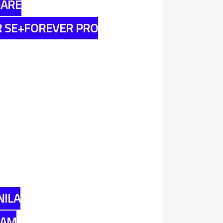
HARE
 SE+FOREVER PRO
NILA
CAM