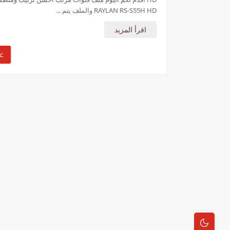
RAYLAN RS-S55H HD والملف يتم ...
اقرأ المزيد
عر