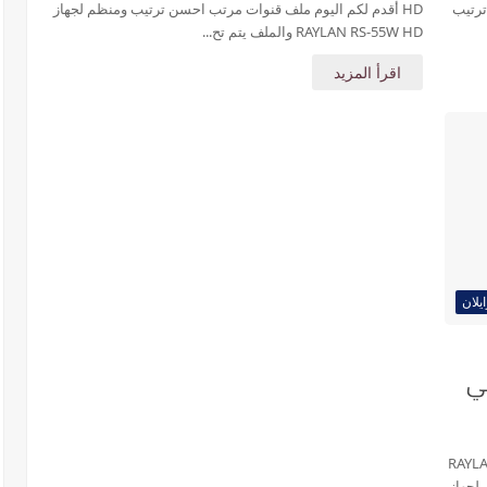
 ترتيب
HD أقدم لكم اليوم ملف قنوات مرتب احسن ترتيب ومنظم لجهاز
RAYLAN RS-55W HD والملف يتم تح...
اقرأ المزيد
يلان
ي
جهاز RAYLAN RS-S55H
لجهاز